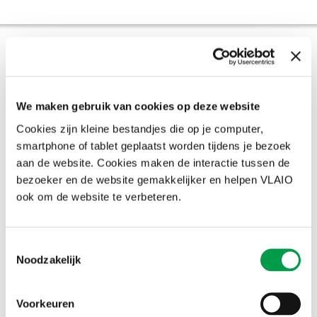
Financiële crowdfunding
Bij financiële crowdfunding ontvangt de ondernemer of vereniging
voor de uitvoering van het crowdfundingproject geld via een
We maken gebruik van cookies op deze website
lening in ruil voor een interestvergoeding (crowdlending, ook wel
credit crowdfunding genoemd) of aandelen in ruil voor een
Cookies zijn kleine bestandjes die op je computer,
deelname in de eventuele winst (equity crowdfunding).
smartphone of tablet geplaatst worden tijdens je bezoek
Een overzicht van deze platformen kan je terugvinden in de
aan de website. Cookies maken de interactie tussen de
databank
Risicokapitaal via de filter Crowdfundingplatform
.
bezoeker en de website gemakkelijker en helpen VLAIO
ook om de website te verbeteren.
Heeft deze informatie je geholpen?
Ja
Toestemmingsselectie
Nee
Noodzakelijk
Voorkeuren