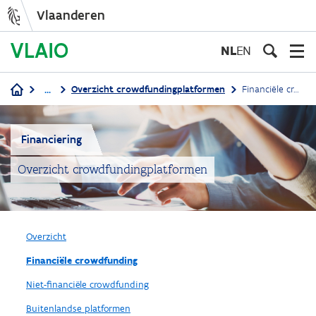
Vlaanderen
Overslaan
en
NL
EN
naar
de
...
Overzicht crowdfundingplatformen
Financiële crowdfunding
inhoud
Kruimelpad
gaan
Financiering
Overzicht crowdfundingplatformen
Overzicht
Financiële crowdfunding
Niet-financiële crowdfunding
Buitenlandse platformen