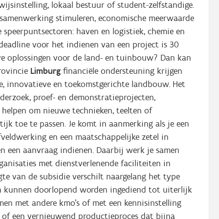
jsinstelling, lokaal bestuur of student-zelfstandige.
ie samenwerking stimuleren, economische meerwaarde
 speerpuntsectoren: haven en logistiek, chemie en
 deadline voor het indienen van een project is 30
ve oplossingen voor de land- en tuinbouw? Dan kan
rovincie
Limburg
financiële ondersteuning krijgen
e, innovatieve en toekomstgerichte landbouw. Het
derzoek, proef- en demonstratieprojecten,
 helpen om nieuwe technieken, teelten of
ijk toe te passen. Je komt in aanmerking als je een
veldwerking en een maatschappelijke zetel in
 een aanvraag indienen. Daarbij werk je samen
anisaties met dienstverlenende faciliteiten in
e van de subsidie verschilt naargelang het type
n kunnen doorlopend worden ingediend tot uiterlijk
men met andere kmo’s of met een kennisinstelling
t of een vernieuwend productieproces dat bijna