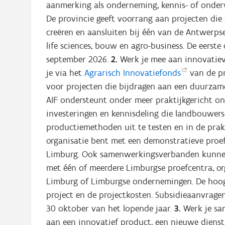
aanmerking als onderneming, kennis- of onderwi
De provincie geeft voorrang aan projecten d
creëren en aansluiten bij één van de Antwerpse
life sciences, bouw en agro-business. De eerste
september 2026.
2.
Werk je mee aan innovatie
je via het
Agrarisch
Innovatiefonds
van de p
voor projecten die bijdragen aan een duurzam
AIF ondersteunt onder meer praktijkgericht on
investeringen en kennisdeling die landbouwers
productiemethoden uit te testen en in de prakt
organisatie bent met een demonstratieve proef
Limburg. Ook samenwerkingsverbanden kunnen
met één of meerdere Limburgse proefcentra, org
Limburg of Limburgse ondernemingen. De hoogt
project en de projectkosten. Subsidieaanvrage
30 oktober van het lopende jaar.
3.
Werk je sa
aan een innovatief product, een nieuwe diens