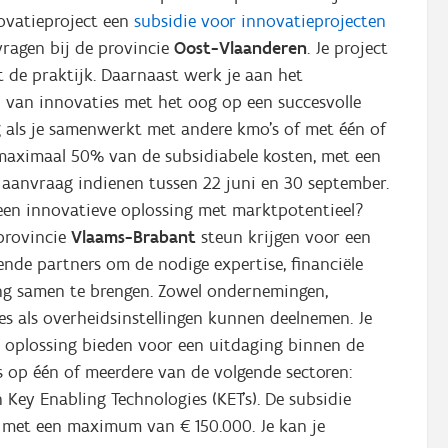
novatieproject een
subsidie voor innovatieprojecten
ragen bij de provincie
Oost-Vlaanderen
. Je project
 de praktijk. Daarnaast werk je aan het
n van innovaties met het oog op een succesvolle
 als je samenwerkt met andere kmo’s of met één of
 maximaal 50% van de subsidiabele kosten, met een
aanvraag indienen tussen 22 juni en 30 september.
een innovatieve oplossing met marktpotentieel?
provincie
Vlaams-Brabant
steun krijgen voor een
ende partners om de nodige expertise, financiële
ng samen te brengen. Zowel ondernemingen,
ies als overheidsinstellingen kunnen deelnemen. Je
 oplossing bieden voor een uitdaging binnen de
s op één of meerdere van de volgende sectoren:
n Key Enabling Technologies (KET's). De subsidie
 met een maximum van € 150.000. Je kan je