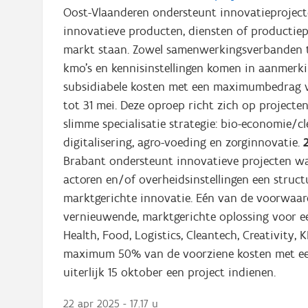
Oost-Vlaanderen ondersteunt innovatieprojec
innovatieve producten, diensten of productiep
markt staan. Zowel samenwerkingsverbanden 
kmo’s en kennisinstellingen komen in aanmerk
subsidiabele kosten met een maximumbedrag v
tot 31 mei. Deze oproep richt zich op projecte
slimme specialisatie strategie: bio-economie/cl
digitalisering, agro-voeding en zorginnovatie.
Brabant ondersteunt innovatieve projecten waa
actoren en/of overheidsinstellingen een stru
marktgerichte innovatie. Eén van de voorwaard
vernieuwende, marktgerichte oplossing voor ee
Health, Food, Logistics, Cleantech, Creativity,
maximum 50% van de voorziene kosten met een
uiterlijk 15 oktober een project indienen.
22 apr 2025 - 17.17 u