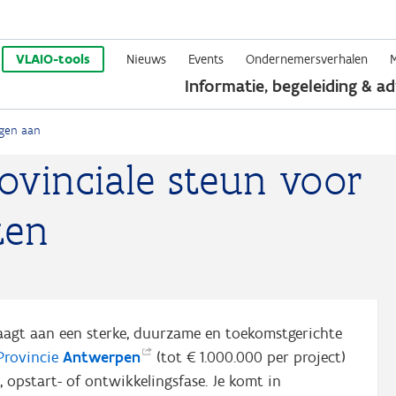
Overslaan
en
VLAIO-tools
Nieuws
Events
Ondernemersverhalen
Informatie, begeleiding & ad
naar
de
ngen aan
inhoud
ovinciale steun voor
gaan
ten
raagt aan een sterke, duurzame en toekomstgerichte
Provincie
Antwerpen
(tot € 1.000.000 per project)
 opstart- of ontwikkelingsfase. Je komt in