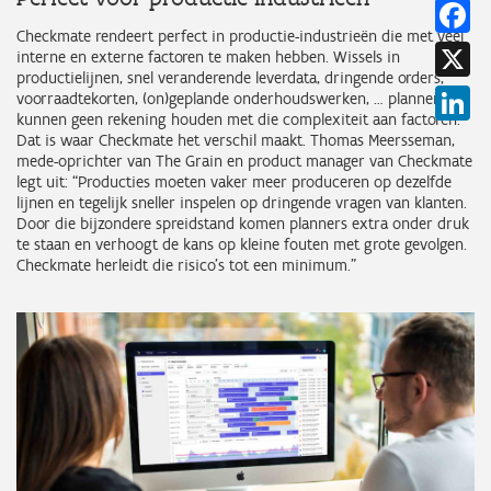
Fa
Checkmate rendeert perfect in productie-industrieën die met veel
X
interne en externe factoren te maken hebben. Wissels in
productielijnen, snel veranderende leverdata, dringende orders,
Li
voorraadtekorten, (on)geplande onderhoudswerken, … planners
kunnen geen rekening houden met die complexiteit aan factoren.
Dat is waar Checkmate het verschil maakt. Thomas Meersseman,
mede-oprichter van The Grain en product manager van Checkmate
legt uit: “Producties moeten vaker meer produceren op dezelfde
lijnen en tegelijk sneller inspelen op dringende vragen van klanten.
Door die bijzondere spreidstand komen planners extra onder druk
te staan en verhoogt de kans op kleine fouten met grote gevolgen.
Checkmate herleidt die risico’s tot een minimum.”