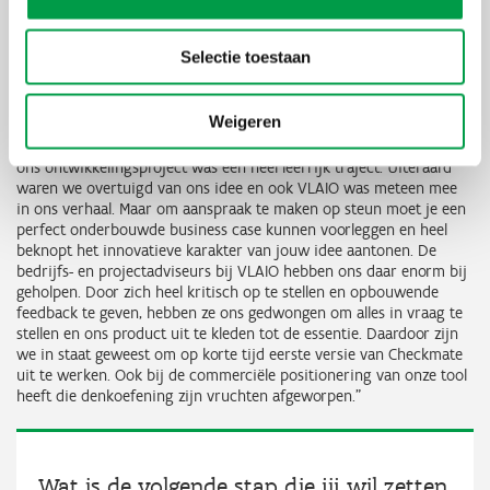
Checkmate
Selectie toestaan
Begeleiding en steun van VLAIO
Weigeren
Voor de ontwikkeling van Checkmate, klopte The Grain aan bij
VLAIO. Thomas Meersseman: “De aanloop naar het indienen van
ons ontwikkelingsproject was een heel leerrijk traject. Uiteraard
waren we overtuigd van ons idee en ook VLAIO was meteen mee
in ons verhaal. Maar om aanspraak te maken op steun moet je een
perfect onderbouwde business case kunnen voorleggen en heel
beknopt het innovatieve karakter van jouw idee aantonen. De
bedrijfs- en projectadviseurs bij VLAIO hebben ons daar enorm bij
geholpen. Door zich heel kritisch op te stellen en opbouwende
feedback te geven, hebben ze ons gedwongen om alles in vraag te
stellen en ons product uit te kleden tot de essentie. Daardoor zijn
we in staat geweest om op korte tijd
eerste versie van Checkmate
uit te werken. Ook bij de commerciële positionering van onze tool
heeft die denkoefening zijn vruchten afgeworpen.”
Wat is de volgende stap die jij wil zetten