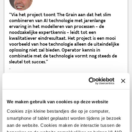
“Via het project toont The Grain aan dat het slim
combineren van AI technologie met jarenlange
ervaring in het modelleren van processen - de
noodzakelijke expertkennis - leidt tot een
kwalitatiever eindresultaat. Het project is een mooi
voorbeeld van hoe technologie alleen de uiteindelijke
oplossing niet zal bieden. Operator kennis in
combinatie met de technologie vormt nog steeds de
sleutel tot succes.”
-
Steven Puttemans
,
Projectadviseur Digitale Technologieën bij VLAIO
We maken gebruik van cookies op deze website
AI en de planner hand in hand
Cookies zijn kleine bestandjes die op je computer,
smartphone of tablet geplaatst worden tijdens je bezoek
Tegelijk leert Checkmate ook van de ervaren planners. Michael
aan de website. Cookies maken de interactie tussen de
Thiou, production planning manager bij Saverglass: “De tool