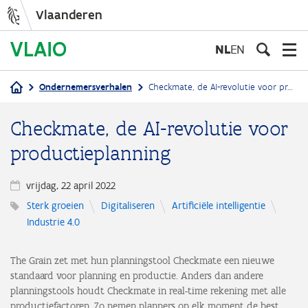
Vlaanderen
Overslaan
en
NL
EN
naar
de
Ondernemersverhalen
Checkmate, de AI-revolutie voor productieplanning
inhoud
Kruimelpad
gaan
Checkmate, de AI-revolutie voor
productieplanning
vrijdag, 22 april 2022
Sterk groeien
Digitaliseren
Artificiële intelligentie
Industrie 4.0
The Grain zet met hun planningstool Checkmate een nieuwe
standaard voor planning en productie. Anders dan andere
planningstools houdt Checkmate in real-time rekening met alle
productiefactoren. Zo nemen planners op elk moment de best