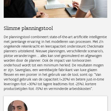
Slimme planningstool
De planningstool combineert state-of-the-art artificiële intelligentie
met jarenlange ervaring in het modelleren van processen. Met z’n
ongekende rekenkracht en leercapaciteit ondersteunt Checkmate
planners uitstekend. Nieuwe planningen, verschillende scenario’s,
plotse veranderingen … alles kan snel gesimuleerd en afgewogen
worden door de planner. Ook de impact van (on)voorzien
onderhoud wordt tot een minimum herleid. De resultaten mogen
er zijn. Saverglass, een wereldwijde fabrikant van luxe glazen
flessen en een pionier in het gebruik van de tool, somt op: “Van
verhoogd gebruik van de capaciteit (+20%) en betere just-in-time
leveringen (tot +30%) tot lagere leadtimes (tot -25%), kortere
productietijden (tot -15%) en verminderde arbeidskosten”.