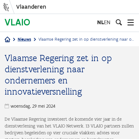
Vlaanderen
Overslaan
en
NL
EN
naar
de
Nieuws
Vlaamse Regering zet in op dienstverlening naar ondernemers en innovatieversnelling
inhoud
Kruimelpad
gaan
Vlaamse Regering zet in op
dienstverlening naar
ondernemers en
innovatieversnelling
woensdag, 29 mei 2024
De Vlaamse Regering investeert de komende vier jaar in de
dienstverlening van het VLAIO Netwerk. 13 VLAIO partners zullen
bedrijven begeleiden op vier cruciale vlakken: advies voor