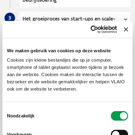
bedrijfsvoering
3
Het groeiproces van start-ups en scale-
ups versnellen
4
Productiviteit Vlaamse bedrijven
We maken gebruik van cookies op deze website
stimuleren via de Twin Transition
Cookies zijn kleine bestandjes die op je computer,
duurzaamheid en digitalisering
smartphone of tablet geplaatst worden tijdens je bezoek
aan de website. Cookies maken de interactie tussen de
bezoeker en de website gemakkelijker en helpen VLAIO
Effecten
ook om de website te verbeteren.
Deze gelaagde aanpak is een veelbelovende strategie om de
concurrentiepositie van Vlaanderen te versterken en een
Toestemmingsselectie
innovatieve, toekomstbestendige economie te bevorderen. De
Noodzakelijk
dienstverlening zal ook direct effect hebben op de deelnemers:
Prestarters zullen een beter inzicht hebben in de haalbaarheid
van hun project. De verstrekte adviezen geven een inzicht of
Voorkeuren