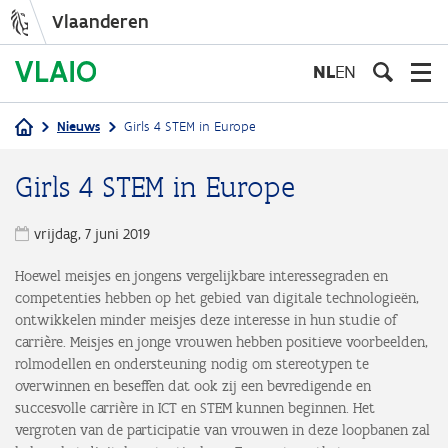
Vlaanderen
Overslaan
en
NL
EN
naar
de
Nieuws
Girls 4 STEM in Europe
inhoud
Kruimelpad
gaan
Girls 4 STEM in Europe
vrijdag, 7 juni 2019
Hoewel meisjes en jongens vergelijkbare interessegraden en
competenties hebben op het gebied van digitale technologieën,
ontwikkelen minder meisjes deze interesse in hun studie of
carrière. Meisjes en jonge vrouwen hebben positieve voorbeelden,
rolmodellen en ondersteuning nodig om stereotypen te
overwinnen en beseffen dat ook zij een bevredigende en
succesvolle carrière in ICT en STEM kunnen beginnen. Het
vergroten van de participatie van vrouwen in deze loopbanen zal