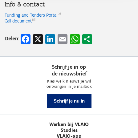
Info & contact
Funding and Tenders
Portal
Call
document
Facebook
X
LinkedIn
Email
WhatsApp
Share
Delen:
Schrijf je in op
de nieuwsbrief
Kies welk nieuws je wil
ontvangen in je mailbox
Schrijf je nu in
Werken bij VLAIO
Studies
VLAIO-app