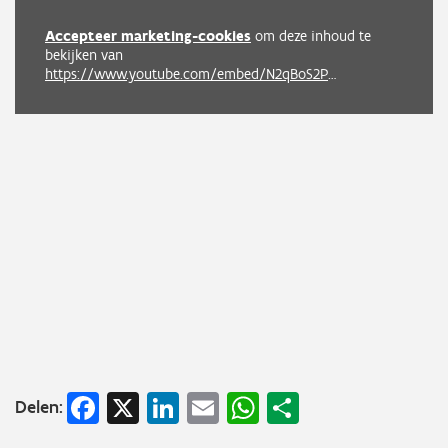
Accepteer marketing-cookies
om deze inhoud te
bekijken van
https://www.youtube.com/embed/N2qBoS2PN6Y?autoplay=0&start=0&rel=0
Facebook
X
LinkedIn
Email
WhatsApp
Share
Delen: