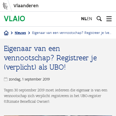
Vlaanderen
Overslaan
en
NL
EN
naar
de
Nieuws
Eigenaar van een vennootschap? Registreer je (verplicht) als UBO!
inhoud
Kruimelpad
gaan
Eigenaar van een
vennootschap? Registreer je
(verplicht) als UBO!
zondag, 1 september 2019
Tegen 30 september 2019 moet iedereen die eigenaar is van een
vennootschap zich verplicht registreren in het UBO-register
(Ultimate Beneficial Owner).