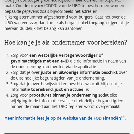
Ook jij hebt toegang tot het register maar dan wel in beperkte
mate. Om de privacy (GDPR) van de UBO te beschermen worden
bepaalde gegevens zoals bijvoorbeeld het adres en
rijksregisternummer afgeschermd voor burgers. Gaat het over de
UBO van een vzw, dan kan je als burger enkel toegang krijgen als je
hiervan duidelijk het belang kan aantonen.
Hoe kan je je als ondernemer voorbereiden?
Zorg voor
een wettelijke vertegenwoordiger of
gevolmachtigde met een e-ID
die de informatie in naam van
de onderneming kan invullen via de applicatie.
Zorg dat je over
juiste en uitvoerige informatie beschikt
over
de uiteindelijke begunstigden van je onderneming.
Zorg dat je over bewijsstukken beschikt waaruit blijkt dat je
informatie
toereikend, juist en actueel
is.
Zorg voor
procedures binnen je onderneming
zodat elke
wijziging in de informatie over je uiteindelijke begunstigden
binnen de maand aan het UBO-register wordt overgemaakt.
Meer informatie lees je op de website van de FOD
Financiën
.