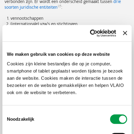
verbonden zijn. Er wordt een onderscheid gemaakt tussen
drie
soorten juridische
entiteiten
:
vennootschappen
(internationale) vzw’s en stichtingen
trusts en andere juridische entiteiten die vergelijkbaar zijn met
trusts
We maken gebruik van cookies op deze website
Cookies zijn kleine bestandjes die op je computer,
smartphone of tablet geplaatst worden tijdens je bezoek
aan de website. Cookies maken de interactie tussen de
bezoeker en de website gemakkelijker en helpen VLAIO
ook om de website te verbeteren.
Een vennootschap oprichten? Nieuwe richtlijnen!
Toestemmingsselectie
Het nieuw Wetboek van vennootschappen en verenigingen
Noodzakelijk
treedt vanaf 1 mei in werking! Wij zetten de voornaamste
Lees meer
veranderingen op een rijtje.