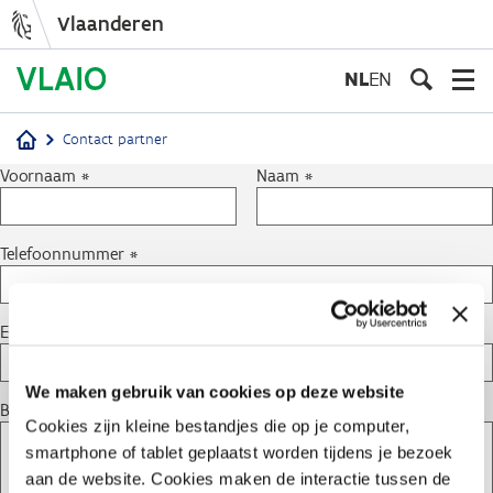
Vlaanderen
Overslaan
en
NL
EN
naar
de
Contact partner
inhoud
Kruimelpad
Voornaam
Naam
gaan
Telefoonnummer
E-mailadres
We maken gebruik van cookies op deze website
Bericht
Cookies zijn kleine bestandjes die op je computer,
smartphone of tablet geplaatst worden tijdens je bezoek
aan de website. Cookies maken de interactie tussen de