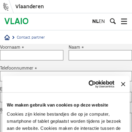
Vlaanderen
Overslaan
en
NL
EN
naar
de
Contact partner
inhoud
Kruimelpad
Voornaam
Naam
gaan
Telefoonnummer
E-mailadres
We maken gebruik van cookies op deze website
Bericht
Cookies zijn kleine bestandjes die op je computer,
smartphone of tablet geplaatst worden tijdens je bezoek
aan de website. Cookies maken de interactie tussen de