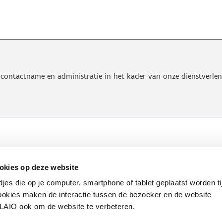
contactname en administratie in het kader van onze dienstverlen
Werken bij VLAIO
Studies
VLAIO-app
V
okies op deze website
Communicatieverplichtingen & logo's
Klacht
djes die op je computer, smartphone of tablet geplaatst worden ti
okies maken de interactie tussen de bezoeker en de website
VLAIO ook om de website te verbeteren.