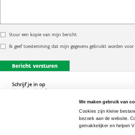
Stuur een kopie van mijn bericht
Ik geef toestemming dat mijn gegevens gebruikt worden voor 
Schrijf je in op
de nieuwsbrief
Kies welk nieuws je wil
We maken gebruik van co
ontvangen in je mailbox
Cookies zijn kleine bestan
Schrijf je nu in
bezoek aan de website. Co
gemakkelijker en helpen 