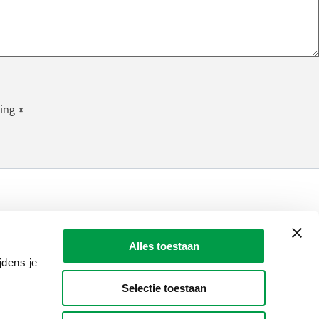
ing *
LAIO AWARDS
Contact
Alles toestaan
en, meldingen & fraudebestrijding
jdens je
Selectie toestaan