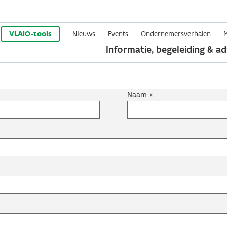
Overslaan
en
VLAIO-tools
Nieuws
Events
Ondernemersverhalen
Informatie, begeleiding & ad
naar
de
inhoud
gaan
Naam