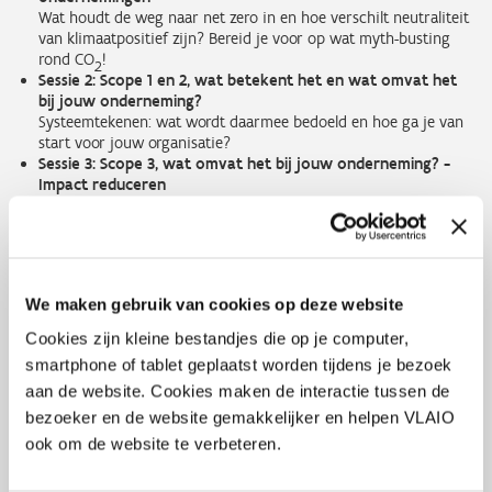
Wat houdt de weg naar net zero in en hoe verschilt neutraliteit
van klimaatpositief zijn? Bereid je voor op wat myth-busting
rond CO
!
2
Sessie 2: Scope 1 en 2, wat betekent het en wat omvat het
bij jouw onderneming?
Systeemtekenen: wat wordt daarmee bedoeld en hoe ga je van
start voor jouw organisatie?
Sessie 3: Scope 3, wat omvat het bij jouw onderneming? -
Impact reduceren
Hoe vertalen we nu het systeem naar een werkbare vorm om
jullie CO
-voetafdruk te berekenen en op te volgen? We sluiten
2
af met een onderdeel over het reduceren van de impact. In de
laatste sessie krijg je daarvoor concrete handvatten mee.
We maken gebruik van cookies op deze website
Spreker
Cookies zijn kleine bestandjes die op je computer,
smartphone of tablet geplaatst worden tijdens je bezoek
Tim Vancouillie heeft al jarenlang een passie voor energie en
aan de website. Cookies maken de interactie tussen de
duurzaamheid. Hij weet hoe bedrijven met energie omgaan en
bezoeker en de website gemakkelijker en helpen VLAIO
welke alternatieven ze kunnen gebruiken om kosten te besparen en
hun voetafdruk te verkleinen. Na meer dan 10 jaar ervaring bij
ook om de website te verbeteren.
Schneider Electric ging hij zelf als ondernemer aan de slag en
richtte hij studiebureau E-Luse op. De naam verwijst naar het