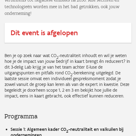
verbintenis tot negatieve emissies na 2050. Alle sectoren en
technologieën worden mee in het bad getrokken, ook jouw
onderneming!
Dit event is afgelopen
Ben je op zoek naar wat CO
-neutraliteit inhoudt en wil je weten
2
hoe je de impact van jouw bedrijf in kaart brengt én reduceert? In
dit 3-delig Lab krijg je van het team achter E-luse de
uitgangspunten en pitfalls rond CO
-berekening uitgelegd. De
2
laatste sessie omvat een individueel gespreksmoment zodat je
zowel vanuit de groep kan leren als van de expert in kwestie. Deze
begeleidt je doorheen scope 1, 2 en 3 en bekijkt hoe jullie de
impact, eens in kaart gebracht, ook effectief kunnen reduceren.
Programma
Sessie 1: Algemeen kader CO
-neutraliteit en valkuilen bij
2
ondernemingen