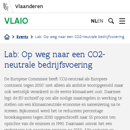
Vlaanderen
Overslaan
en
NL
EN
naar
de
Events
Lab: Op weg naar een CO2-neutrale bedrijfsvoering
inhoud
Kruimelpad
gaan
Lab: Op weg naar een CO2-
neutrale bedrijfsvoering
De Europese Commissie heeft ‘CO2-neutraal als Europees
continent tegen 2050’ niet alleen als ambitie vooropgesteld maar
ook wettelijk verankerd in de eerste klimaatwet ooit. Daarmee
legt de EU zichzelf op om alle nodige maatregelen in werking te
stellen om een klimaatneutrale economie en samenleving na te
streven. Bijkomend werd het te reduceren percentage
broeikasgassen tegen 2030 opgeschroefd naar 55 procent ten
opzichte van de emissies in 1990. Daarnaast omvat het een