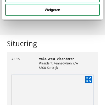
Klimaat en
energie
Weigeren
Initiatief
Lerend netwerk energietransitie
Situering
Adres
Voka West-Vlaanderen
President Kennedylaan 9/A
8500
Kortrijk