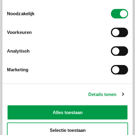
Chinese ‘lùsè’ 绿 ⾊ , wat groen betekent. De E staat voor energy,
Toestemmingsselectie
environment, economics en ethical, niet toevallig de pijlers van
Noodzakelijk
duurzaamheid. In zijn eigen bedrijfsvoering is Tim niet enkel CO
-
2
neutraal, maar zelfs klimaatpositief. Begin 2022 werd E-Luse
versterkt met Eline Plouvier. Ze heeft een technische achtergrond
in industriële wetenschappen en bijkomende specialisaties in
Voorkeuren
duurzaamheidsstrategie en klimaatneutraal ondernemen. Ze kan
daarnaast bogen op een jarenlange ervaring als projectingenieur in
de machinebouw voor productielogistiek. Samen vormen ze een
Analytisch
krachtige tandem en de geknipte experts voor deze opleiding!
Dit traject is bedoeld als introductie, om je op weg te zetten.
Marketing
Verdieping na het volgen van dit traject is mogelijk.
Uiterste
13 maart 2024
inschrijvingsdatum
Details tonen
Deelnameprijs
€550 (excl. btw)
Alles toestaan
Organisator
Voka
Thema's
Duurzaam
Selectie toestaan
ondernemen