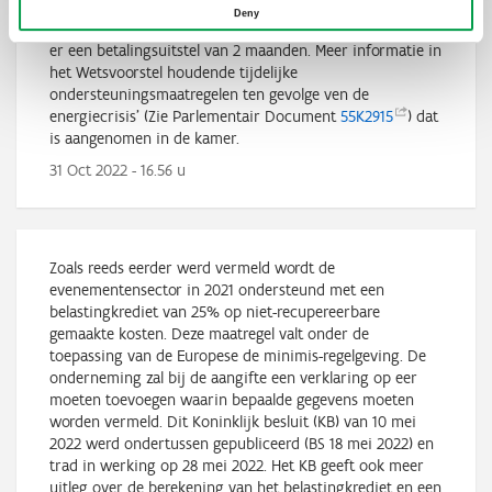
belasting niet-inwoners en de rechtspersonenbelasting -
Deny
aanslagjaar
2022
. Ook voor de bedrijfsvoorheffing geldt
er een betalingsuitstel van 2 maanden. Meer informatie in
het Wetsvoorstel houdende tijdelijke
ondersteuningsmaatregelen ten gevolge ven de
energiecrisis' (Zie Parlementair Document
55K2915
) dat
is aangenomen in de kamer.
31 Oct 2022 - 16.56 u
Zoals reeds eerder werd vermeld wordt de
evenementensector in 2021 ondersteund met een
belastingkrediet van 25% op niet-recupereerbare
gemaakte kosten. Deze maatregel valt onder de
toepassing van de Europese de minimis-regelgeving. De
onderneming zal bij de aangifte een verklaring op eer
moeten toevoegen waarin bepaalde gegevens moeten
worden vermeld. Dit Koninklijk besluit (KB) van 10 mei
2022 werd ondertussen gepubliceerd (BS 18 mei 2022) en
trad in werking op 28 mei 2022. Het KB geeft ook meer
uitleg over de berekening van het belastingkrediet en een