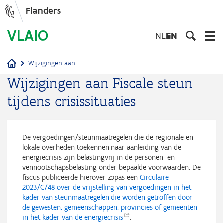
Flanders
Skip
to
NL
EN
main
content
Wijzigingen aan
Breadcrumb
Wijzigingen aan Fiscale steun
tijdens crisissituaties
De vergoedingen/steunmaatregelen die de regionale en
lokale overheden toekennen naar aanleiding van de
energiecrisis zijn belastingvrij in de personen- en
vennootschapsbelasting onder bepaalde voorwaarden. De
fiscus publiceerde hierover zopas een
Circulaire
2023/C/48 over de vrijstelling van vergoedingen in het
kader van steunmaatregelen die worden getroffen door
de gewesten, gemeenschappen, provincies of gemeenten
in het kader van de
energiecrisis
.