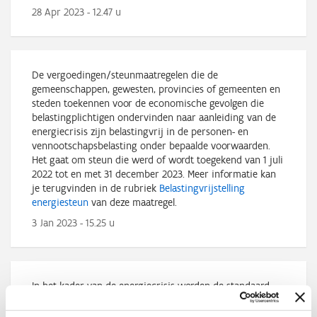
28 Apr 2023 - 12.47 u
De vergoedingen/steunmaatregelen die de
gemeenschappen, gewesten, provincies of gemeenten en
steden toekennen voor de economische gevolgen die
belastingplichtigen ondervinden naar aanleiding van de
energiecrisis zijn belastingvrij in de personen- en
vennootschapsbelasting onder bepaalde voorwaarden.
Het gaat om steun die werd of wordt toegekend van 1 juli
2022 tot en met 31 december 2023. Meer informatie kan
je terugvinden in de rubriek
Belastingvrijstelling
energiesteun
van deze maatregel.
3 Jan 2023 - 15.25 u
In het kader van de energiecrisis worden de standaard
betaaltermijnen van 2 naar 4 maanden gebracht voor alle
aanslagbiljetten met aanslagjaar 2022 (voor de