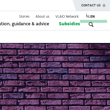
SHOW MENU
CONTACT US
Stories
About us
VLAIO Network
NL
EN
Seconda
tion, guidance & advice
Subsidies
navigati