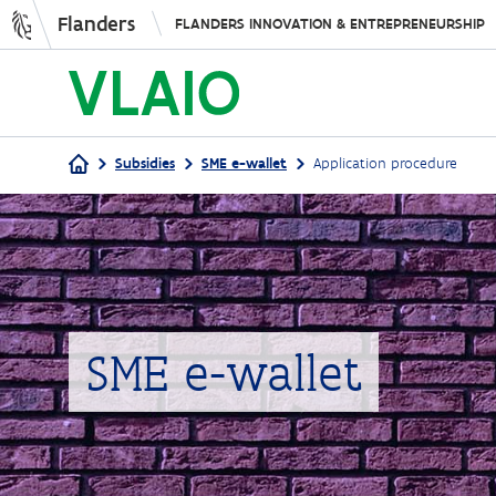
Flanders
FLANDERS INNOVATION & ENTREPRENEURSHIP
Subsidies
SME e-wallet
Application procedure
Breadcrumb
SME e-wallet