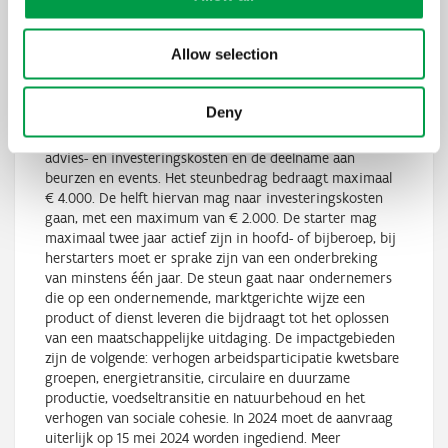
30 Aug 2024 - 16.48 u
Allow selection
Via de subsidie voor de impactgedreven (her)starters van
Deny
de provincie Oost-Vlaanderen kunnen geëngageerde
ondernemers steun krijgen voor vormingscursussen,
advies- en investeringskosten en de deelname aan
beurzen en events. Het steunbedrag bedraagt maximaal
€ 4.000. De helft hiervan mag naar investeringskosten
gaan, met een maximum van € 2.000. De starter mag
maximaal twee jaar actief zijn in hoofd- of bijberoep, bij
herstarters moet er sprake zijn van een onderbreking
van minstens één jaar. De steun gaat naar ondernemers
die op een ondernemende, marktgerichte wijze een
product of dienst leveren die bijdraagt tot het oplossen
van een maatschappelijke uitdaging. De impactgebieden
zijn de volgende: verhogen arbeidsparticipatie kwetsbare
groepen, energietransitie, circulaire en duurzame
productie, voedseltransitie en natuurbehoud en het
verhogen van sociale cohesie. In 2024 moet de aanvraag
uiterlijk op 15 mei 2024 worden ingediend. Meer