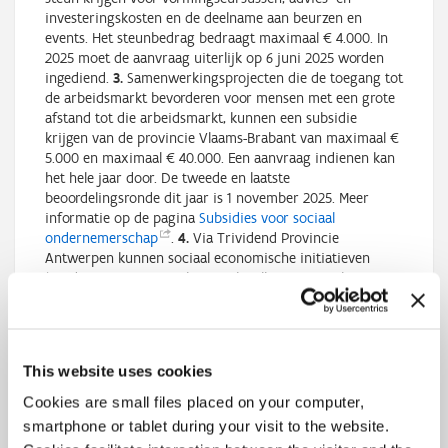
investeringskosten en de deelname aan beurzen en
events. Het steunbedrag bedraagt maximaal € 4.000. In
2025 moet de aanvraag uiterlijk op 6 juni 2025 worden
ingediend.
3.
Samenwerkingsprojecten die de toegang tot
de arbeidsmarkt bevorderen voor mensen met een grote
afstand tot die arbeidsmarkt, kunnen een subsidie
krijgen van de provincie Vlaams-Brabant van maximaal €
5.000 en maximaal € 40.000. Een aanvraag indienen kan
het hele jaar door. De tweede en laatste
beoordelingsronde dit jaar is 1 november 2025. Meer
informatie op de pagina
Subsidies voor sociaal
ondernemerschap
.
4.
Via Trividend Provincie
Antwerpen kunnen sociaal economische initiatieven
(rond creatie van sociale tewerkstelling en circulaire
oplossingen) een lening tot € 50.000 bekomen. Indienen
kan het hele jaar door. Meer informatie op de pagina
Inclusieve economie - Provincie
Antwerpen
.
10 Apr 2025 - 11.40 u
This website uses cookies
Cookies are small files placed on your computer,
smartphone or tablet during your visit to the website.