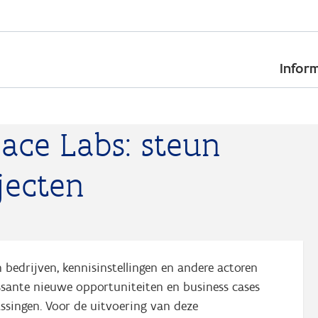
Skip
to
Inform
main
content
ace Labs: steun
jecten
 bedrijven, kennisinstellingen en andere actoren
essante nieuwe opportuniteiten en business cases
ingen. Voor de uitvoering van deze