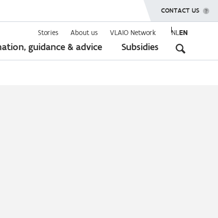
SHOW MENU
CONTACT US
Stories
About us
VLAIO Network
NL
EN
Seconda
ation, guidance & advice
Subsidies
navigati