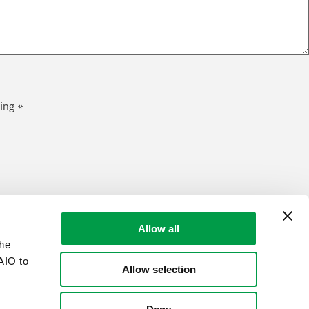
ing *
Allow all
the
AIO to
Allow selection