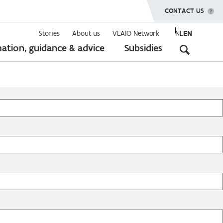
SHOW MENU
CONTACT US
Stories
About us
VLAIO Network
NL
EN
Seconda
ation, guidance & advice
Subsidies
navigati