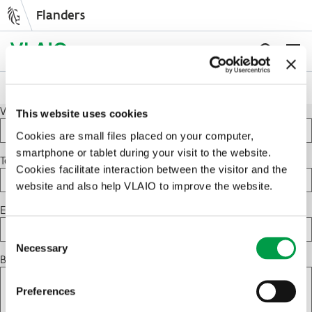
Flanders
Skip
to
NL
EN
main
content
Contact partner
Breadcrumb
Voornaam
Naam
This website uses cookies
Cookies are small files placed on your computer,
smartphone or tablet during your visit to the website.
Telefoonnummer
Cookies facilitate interaction between the visitor and the
website and also help VLAIO to improve the website.
E-mailadres
Consent
Necessary
Selection
Bericht
Preferences