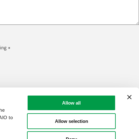
ing *
Allow all
the
AIO to
Allow selection