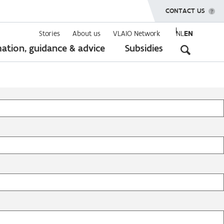
SHOW MENU
CONTACT US
Stories
About us
VLAIO Network
NL
EN
Seconda
ation, guidance & advice
Subsidies
navigati