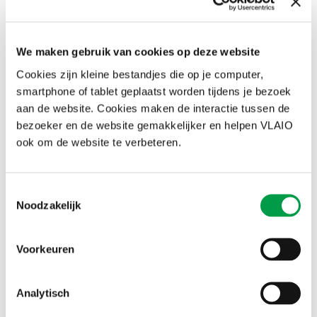
cyberaanval?
Hoe kan je ervoor zorgen dat jouw bedrijf
We maken gebruik van cookies op deze website
niet aantrekkelijk is voor hackers?
Cookies zijn kleine bestandjes die op je computer,
10 gouden tips
smartphone of tablet geplaatst worden tijdens je bezoek
aan de website. Cookies maken de interactie tussen de
FTI-festival 2026: welkom in de
bezoeker en de website gemakkelijker en helpen VLAIO
doekomst
ook om de website te verbeteren.
Het FTI-festival komt dit najaar terug. 8
steden, 30 dagen, 100+ events en 1000
innovaties. De toekomst is hier - update
Toestemmingsselectie
jezelf vanaf 16 oktober!
Noodzakelijk
Ontdek het programma
Voorkeuren
Blijf altijd en overal app-to-
date
Analytisch
De VLAIO-app ondersteunt je onderneming
met nieuws op maat, contact met