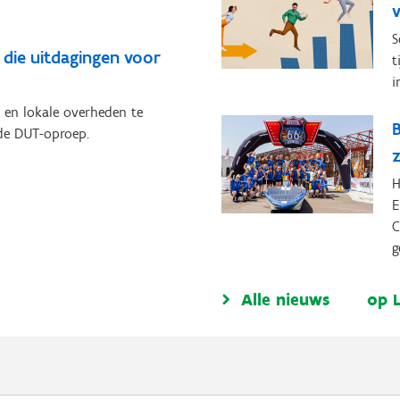
S
 die uitdagingen voor
t
i
 en lokale overheden te
 de DUT-oproep.
H
E
C
g
Alle nieuws
op 