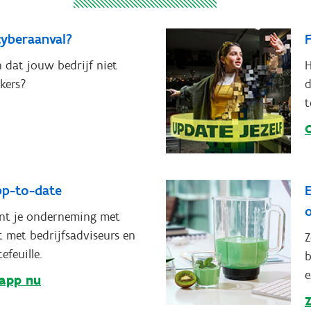
cyberaanval?
F
 dat jouw bedrijf niet
H
ckers?
d
t
 app-to-date
E
nt je onderneming met
 met bedrijfsadviseurs en
Z
feuille.
b
e
app nu