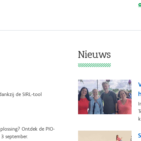
Nieuws
h
dankzij de SIRL-tool
I
T
k
oplossing? Ontdek de PIO-
S
p 3 september.