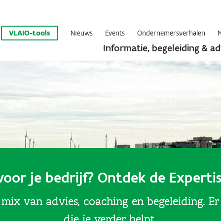
Overslaan
en
VLAIO-tools
Nieuws
Events
Ondernemersverhalen
Informatie, begeleiding & ad
naar
de
inhoud
gaan
voor je bedrijf? Ontdek de Experti
 mix van advies, coaching en begeleiding. Er 
die je verder helpt.