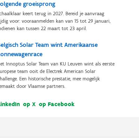
volgende groeisprong
chaalklaar keert terug in 2027. Bereid je aanvraag
ijdig voor: vooraanmelden kan van 15 tot 29 januari,
ndienen kan tussen 22 maart tot 23 april.
Belgisch Solar Team wint Amerikaanse
zonnewagenrace
et Innoptus Solar Team van KU Leuven wint als eerste
uropese team ooit de Electrek American Solar
hallenge. Een historische prestatie, mee mogelijk
emaakt door Vlaamse partners.
LinkedIn
op X
op Facebook