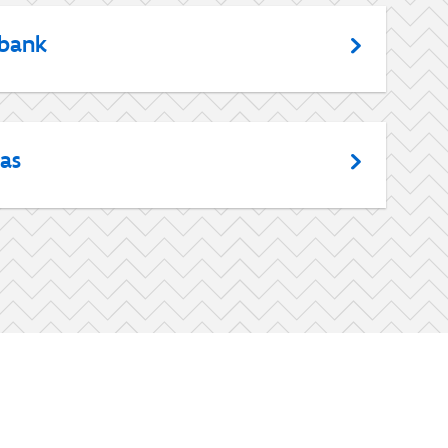
abank
as