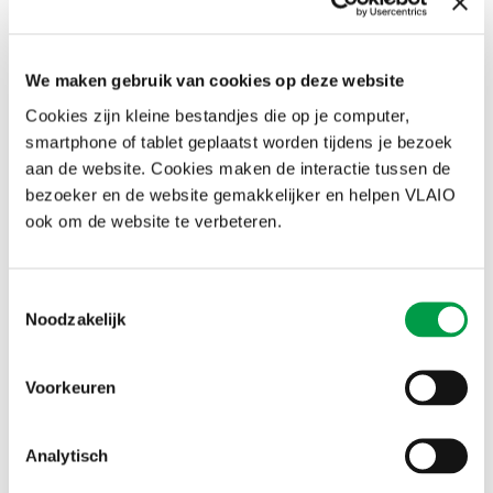
cyberaanval?
Hoe kan je ervoor zorgen dat jouw bedrijf
We maken gebruik van cookies op deze website
niet aantrekkelijk is voor hackers?
Cookies zijn kleine bestandjes die op je computer,
10 gouden tips
smartphone of tablet geplaatst worden tijdens je bezoek
aan de website. Cookies maken de interactie tussen de
FTI-festival 2026: welkom in de
bezoeker en de website gemakkelijker en helpen VLAIO
doekomst
ook om de website te verbeteren.
Het FTI-festival komt dit najaar terug. 8
steden, 30 dagen, 100+ events en 1000
innovaties. De toekomst is hier - update
Toestemmingsselectie
jezelf vanaf 16 oktober!
Noodzakelijk
Ontdek het programma
Voorkeuren
Blijf altijd en overal app-to-
date
Analytisch
De VLAIO-app ondersteunt je onderneming
met nieuws op maat, contact met