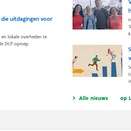
h
 die uitdagingen voor
I
T
k
 en lokale overheden te
 de DUT-oproep.
S
S
t
i
Alle nieuws
op 