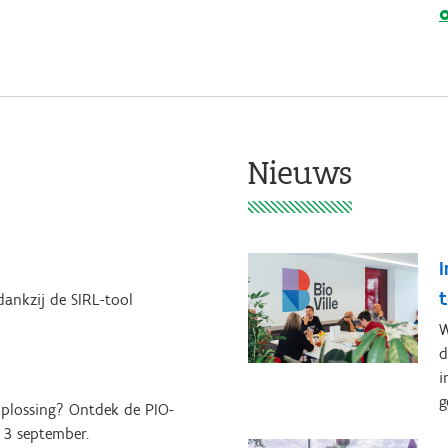
Nieuws
I
dankzij de SIRL-tool
W
d
i
g
oplossing? Ontdek de PIO-
p 3 september.