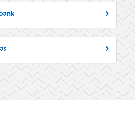
abank
as