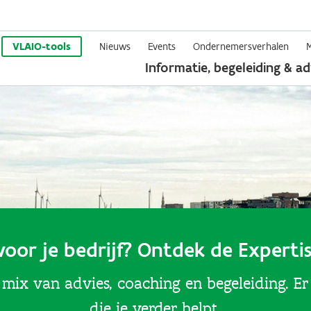
Overslaan
en
VLAIO-tools
Nieuws
Events
Ondernemersverhalen
Informatie, begeleiding & ad
naar
de
inhoud
gaan
voor je bedrijf? Ontdek de Experti
 mix van advies, coaching en begeleiding. Er 
die je verder helpt.