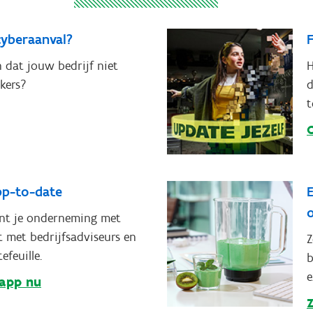
cyberaanval?
F
 dat jouw bedrijf niet
H
ckers?
d
t
 app-to-date
E
nt je onderneming met
 met bedrijfsadviseurs en
Z
feuille.
b
e
app nu