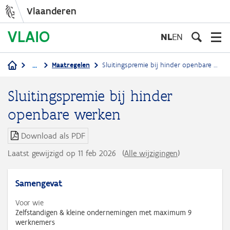
Vlaanderen
Overslaan
en
NL
EN
naar
de
...
Maatregelen
Sluitingspremie bij hinder openbare werken
inhoud
Kruimelpad
gaan
Sluitingspremie bij hinder
openbare werken
Download als PDF
Laatst gewijzigd op 11 feb 2026
(
Alle wijzigingen
)
Samengevat
Voor wie
Zelfstandigen & kleine ondernemingen met maximum 9
werknemers