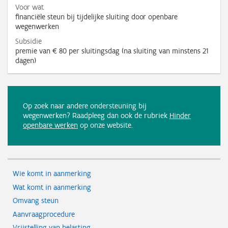
Voor wat
financiële steun bij tijdelijke sluiting door openbare
wegenwerken
Subsidie
premie van € 80 per sluitingsdag (na sluiting van minstens 21
dagen)
Op zoek naar andere ondersteuning bij
wegenwerken?
Raadpleeg dan ook de rubriek
Hinder
openbare werken
op onze website.
Wie komt in aanmerking
Wat komt in aanmerking
Omvang steun
Aanvraagprocedure
Vrijstelling van belasting