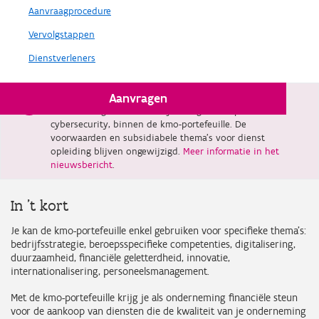
Aanvraagprocedure
Vervolgstappen
Dienstverleners
Aanvragen
Vanaf 1 februari 2026 verdwijnt dienst advies, met
uitzondering van adviestrajecten gericht op
cybersecurity, binnen de kmo-portefeuille. De
voorwaarden en subsidiabele thema’s voor dienst
opleiding blijven ongewijzigd.
Meer informatie in het
nieuwsbericht
.
In 't kort
Je kan de kmo-portefeuille enkel gebruiken voor specifieke thema’s:
bedrijfsstrategie, beroepsspecifieke competenties, digitalisering,
duurzaamheid, financiële geletterdheid, innovatie,
internationalisering, personeelsmanagement.
Met de kmo-portefeuille krijg je als onderneming financiële steun
voor de aankoop van diensten die de kwaliteit van je onderneming