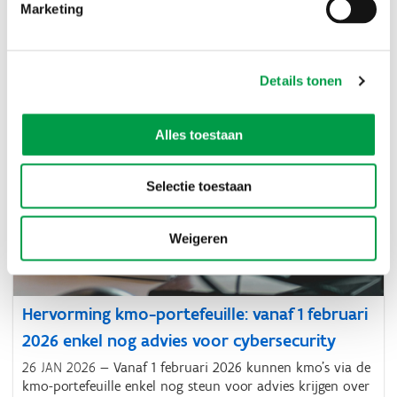
misleidende beloftes
Marketing
19 JUN 2026
Voortaan beschermt een nieuwe
gedragscode kmo’s beter tegen oneerlijke marktpraktijken
en misleidende communicatie.
Details tonen
Alles toestaan
Selectie toestaan
Weigeren
Hervorming kmo-portefeuille: vanaf 1 februari
2026 enkel nog advies voor cybersecurity
26 JAN 2026
Vanaf 1 februari 2026 kunnen kmo’s via de
kmo-portefeuille enkel nog steun voor advies krijgen over