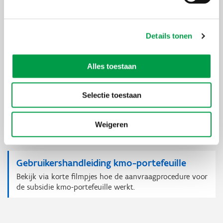
6
Je ontvangt de factuur en betaalt online
via de kmo-portefeuille
Details tonen
Wanneer je dienstverlener je een factuur stuurt,
Alles toestaan
kan je via de website opdracht geven om deze via
je
kmo-portefeuille
rekening te laten betalen.
Selectie toestaan
De
gebruikershandleiding van de kmo-portefeuille
helpt je om vlot
een subsidieaanvraag in te dienen. Je kan ook via
korte filmpjes
de
Weigeren
aanvraagprocedure stap voor stap bekijken.
Gebruikershandleiding kmo-portefeuille
Bekijk via korte filmpjes hoe de aanvraagprocedure voor
de subsidie kmo-portefeuille werkt.