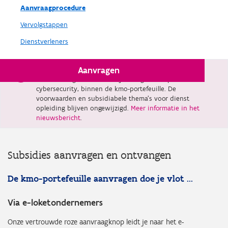
Aanvraagprocedure
Vervolgstappen
Dienstverleners
Aanvragen
Vanaf 1 februari 2026 verdwijnt dienst advies, met
uitzondering van adviestrajecten gericht op
cybersecurity, binnen de kmo-portefeuille. De
voorwaarden en subsidiabele thema’s voor dienst
opleiding blijven ongewijzigd.
Meer informatie in het
nieuwsbericht
.
Subsidies aanvragen en ontvangen
De kmo-portefeuille aanvragen doe je vlot ...
Via e-loketondernemers
Onze vertrouwde roze aanvraagknop leidt je naar het e-