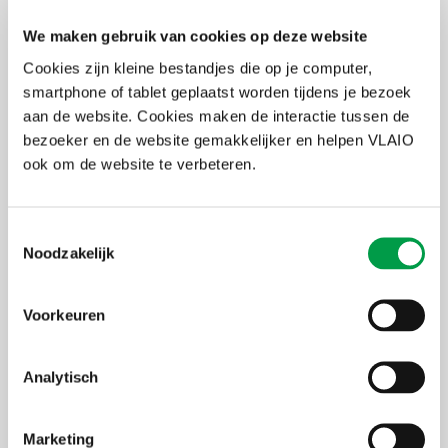
aanvraag moet het geld op de kmo-portefeuille
rekening staan. Let er op dat je de
We maken gebruik van cookies op deze website
stortingsgegevens (inclusief mededeling) exact
Cookies zijn kleine bestandjes die op je computer,
overneemt. Hou er rekening mee dat je bank
smartphone of tablet geplaatst worden tijdens je bezoek
enkele dagen verwerkingstijd nodig heeft.
aan de website. Cookies maken de interactie tussen de
bezoeker en de website gemakkelijker en helpen VLAIO
4
VLAIO stort je subsidie eveneens op deze
ook om de website te verbeteren.
rekening
Wanneer je storting tijdig en correct op de
Toestemmingsselectie
rekening bij Pluxee staat, maakt de Vlaamse
Noodzakelijk
overheid de subsidie eveneens over naar deze
rekening. Je ontvangt hiervan een melding per e-
Voorkeuren
mail. Opgelet, de totaalsom wordt op dit moment
nog niet betaald aan je dienstverlener.
Analytisch
5
Jij of je medewerker volgt de opleiding of
krijgt het advies
Marketing