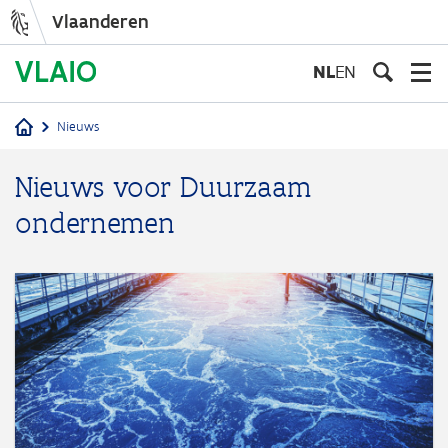
Vlaanderen
Overslaan
en
NL
EN
naar
de
Nieuws
inhoud
Kruimelpad
gaan
Nieuws voor Duurzaam
ondernemen