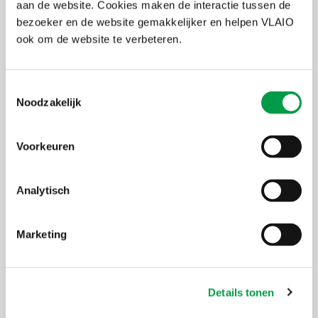
aan de website. Cookies maken de interactie tussen de
bezoeker en de website gemakkelijker en helpen VLAIO
ook om de website te verbeteren.
Toestemmingsselectie
Noodzakelijk
Nieuwe overheidsopdracht: innovatieve
zuiveringstechnieken voor met PFAS
Voorkeuren
verontreinigd bemalingswater
3 MEI 2024
Wil jij via een innovatiepartnerschap mee
Analytisch
bouwen aan innovatieve technieken voor een meer
efficiënte en duurzame zuivering van bemalingswater?
Marketing
Details tonen