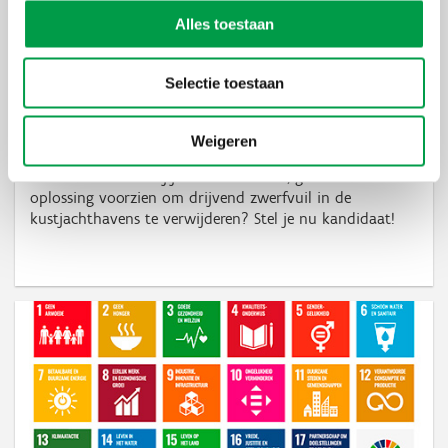
Alles toestaan
Selectie toestaan
Nieuwe overheidsopdracht: drijvend
Weigeren
zwerfvuil in de kustjachthavens verwijderen
29 APR 2024
Wil jij een innovatieve, geautomatiseerde
oplossing voorzien om drijvend zwerfvuil in de
kustjachthavens te verwijderen? Stel je nu kandidaat!