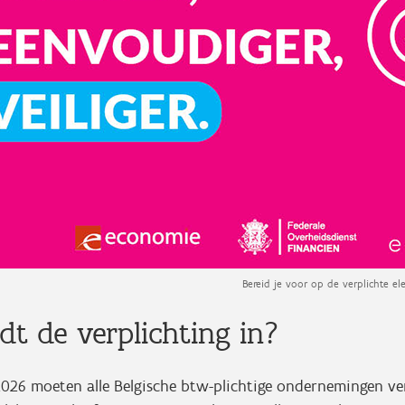
Bereid je voor op de verplichte ele
t de verplichting in?
2026 moeten alle Belgische btw-plichtige ondernemingen ve