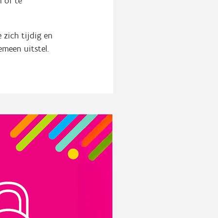
 of te
zich tijdig en
emeen uitstel.