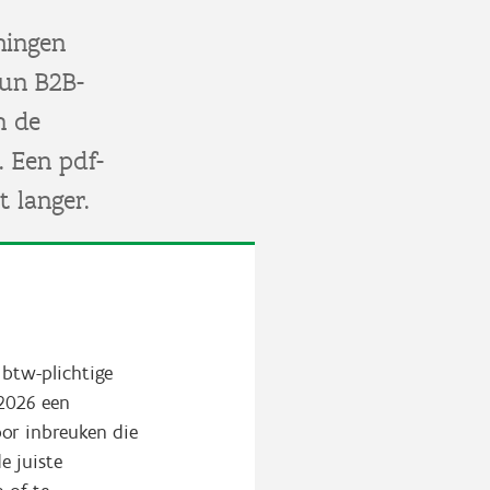
mingen
hun B2B-
n de
 Een pdf-
t langer.
 btw-plichtige
2026 een
oor inbreuken die
e juiste