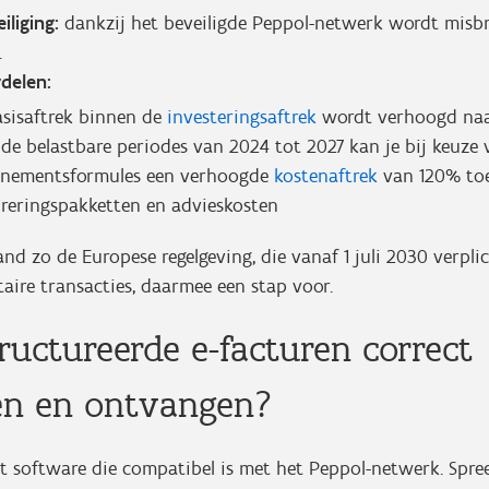
iliging:
dankzij het beveiligde Peppol-netwerk wordt misb
.
rdelen:
asisaftrek binnen de
investeringsaftrek
wordt verhoogd naa
 de belastbare periodes van 2024 tot 2027 kan je bij keuze 
nementsformules een verhoogde
kostenaftrek
van 120% to
ureringspakketten en advieskosten
nd zo de Europese regelgeving, die vanaf 1 juli 2030 verpl
ire transacties, daarmee een stap voor.
ructureerde e-facturen correct
en en ontvangen?
t software die compatibel is met het Peppol-netwerk. Spree