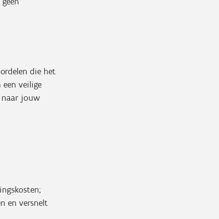
s geen
oordelen die het
 een veilige
g naar jouw
ingskosten;
n en versnelt