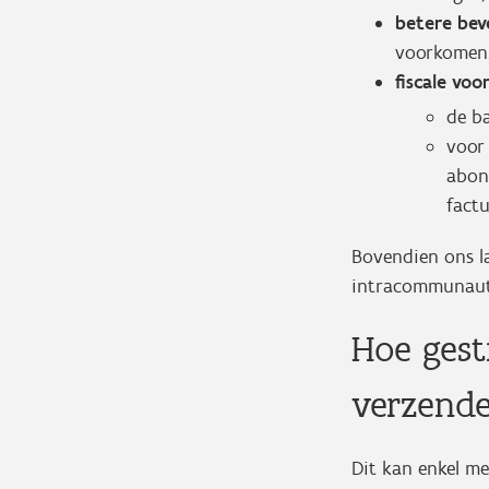
betere beve
voorkomen
fiscale voo
de b
voor
abon
fact
Bovendien ons la
intracommunauta
Hoe gest
verzend
Dit kan enkel me