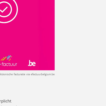
ktronische facturatie via efactuur.belgium.be
rplicht