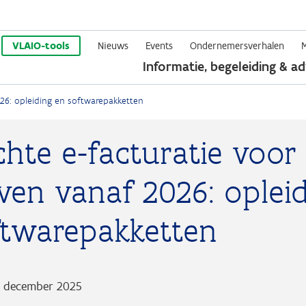
Overslaan
en
VLAIO-tools
Nieuws
Events
Ondernemersverhalen
Informatie, begeleiding & ad
naar
de
026: opleiding en softwarepakketten
inhoud
gaan
chte e-facturatie voor
ven vanaf 2026: oplei
ftwarepakketten
8 december 2025