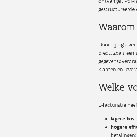
ontvanger. Pdf-f
gestructureerde 
Waarom t
Door tijdig over
biedt, zoals een
gegevensoverdrac
klanten en levera
Welke vo
E-facturatie hee
lagere kos
hogere effi
betalingen;