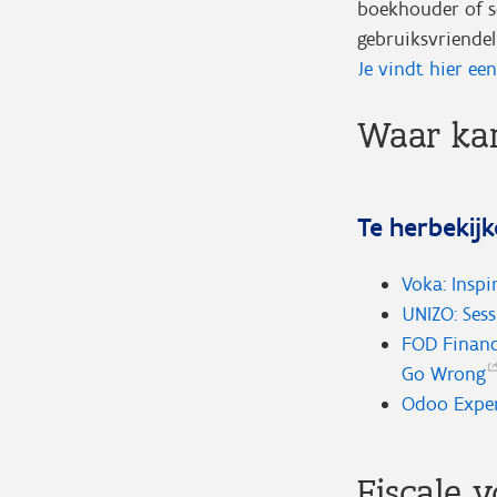
boekhouder of so
gebruiksvriendel
Je vindt hier een
Waar kan
Te herbekijk
Voka: Inspi
UNIZO: Ses
FOD Financ
Go
Wrong
Odoo Exper
Fiscale 