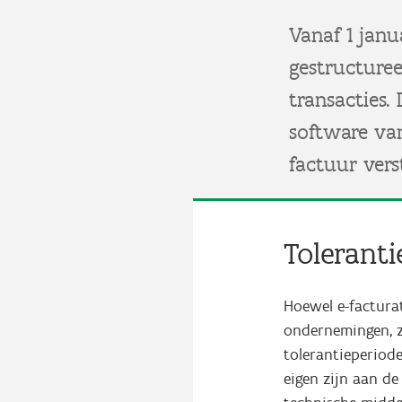
Vanaf 1 jan
gestructure
transacties.
software va
factuur vers
Tolerant
Hoewel e-facturat
ondernemingen, 
tolerantieperiod
eigen zijn aan de