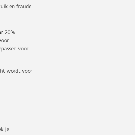
ruik en fraude
r 20%.
voor
epassen voor
icht wordt voor
k je