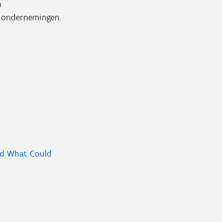
n
e ondernemingen.
nd What Could