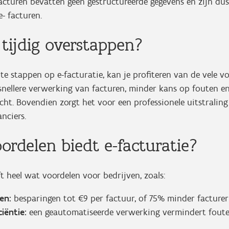
acturen bevatten geen gestructureerde gegevens en zijn du
e- facturen.
ijdig overstappen?
 te stappen op e-facturatie, kan je profiteren van de vele v
 snellere verwerking van facturen, minder kans op fouten en
ht. Bovendien zorgt het voor een professionele uitstralin
nciers.
ordelen biedt e-facturatie?
ft heel wat voordelen voor bedrijven, zoals:
ten:
besparingen tot €9 per factuur, of 75% minder facturer
ciëntie:
een geautomatiseerde verwerking vermindert foute