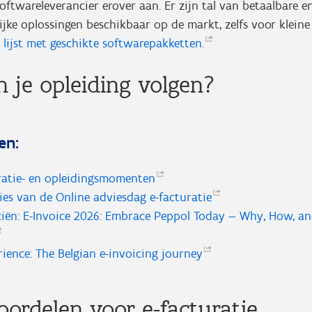
ftwareleverancier erover aan. Er zijn tal van betaalbare e
ijke oplossingen beschikbaar op de markt, zelfs voor klein
 lijst met geschikte
softwarepakketten.
 je opleiding volgen?
en:
ratie- en
opleidingsmomenten
sies van de Online adviesdag
e-facturatie
iën: E-Invoice 2026: Embrace Peppol Today — Why, How, a
ience: The Belgian e-invoicing
journey
voordelen voor e-facturatie