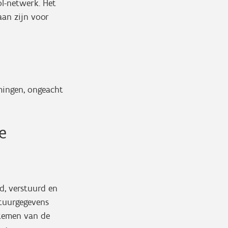
ol-netwerk. Het
aan zijn voor
emingen, ongeacht
e
d, verstuurd en
ctuurgegevens
stemen van de