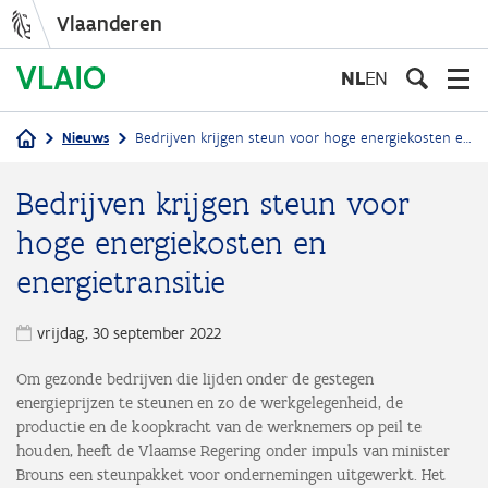
Vlaanderen
Overslaan
en
NL
EN
naar
de
Nieuws
Bedrijven krijgen steun voor hoge energiekosten en energietransitie
inhoud
Kruimelpad
gaan
Bedrijven krijgen steun voor
hoge energiekosten en
energietransitie
vrijdag, 30 september 2022
Om gezonde bedrijven die lijden onder de gestegen
energieprijzen te steunen en zo de werkgelegenheid, de
productie en de koopkracht van de werknemers op peil te
houden, heeft de Vlaamse Regering onder impuls van minister
Brouns een steunpakket voor ondernemingen uitgewerkt. Het