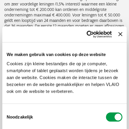
om zeer voordelige leningen (1,5% interest) waarmee een kleine
onderneming tot € 200.000 kan ontlenen en middelgrote
ondernemingen maximaal € 400.000. Voor leningen tot € 50.000
geldt een looptijd van 24 maanden en voor bedragen daarboven is
dat 36 maanden. De eerste 12 maanden moeten er geen aflossingen
gebeuren. De maatregel werd veelvuldig benut door ondernemers
uit alle sectoren en kon op zeer positieve feedback rekenen.
Deze succesvolle maatregel wordt nu uitgebreid door het maximale
ontleenbare bedrag voor kmo’s op te trekken tot € 750.000. Parallel
We maken gebruik van cookies op deze website
wordt een nieuwe, uitgebreidere variant van de
Cookies zijn kleine bestandjes die op je computer,
overbruggingslening uitgewerkt. Die lening zal voor alle
ondernemingen (klein, middelgroot en groot) beschikbaar zijn, en
smartphone of tablet geplaatst worden tijdens je bezoek
toelaten om tot maximaal € 2 miljoen te ontlenen met een looptijd
aan de website. Cookies maken de interactie tussen de
van 6 jaar.
bezoeker en de website gemakkelijker en helpen VLAIO
ook om de website te verbeteren.
Toestemmingsselectie
Meer info volgt
Noodzakelijk
De Vlaamse overheid is deze steunmaatregelen en het
impulsprogramma momenteel volop aan het uitwerken. Van