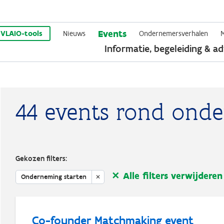
Overslaan
Events
en
VLAIO-tools
Nieuws
Ondernemersverhalen
Informatie, begeleiding & ad
naar
de
inhoud
gaan
44 events rond onde
Gekozen filters:
Alle filters verwijderen
Onderneming starten
Co-founder Matchmaking event