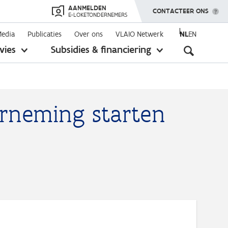
AANMELDEN
TOON MENU
CONTACTEER ONS
E-LOKETONDERNEMERS
Media
Publicaties
Over ons
VLAIO Netwerk
NL
EN
Seconda
vies
Subsidies & financiering
toon
toon
submenu
submenu
navigati
rneming starten